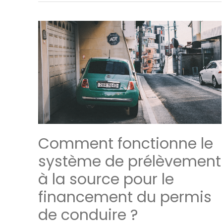
les
Auto-
Écoles
à
Marseille
Comment fonctionne le
système de prélèvement
à la source pour le
financement du permis
de conduire ?