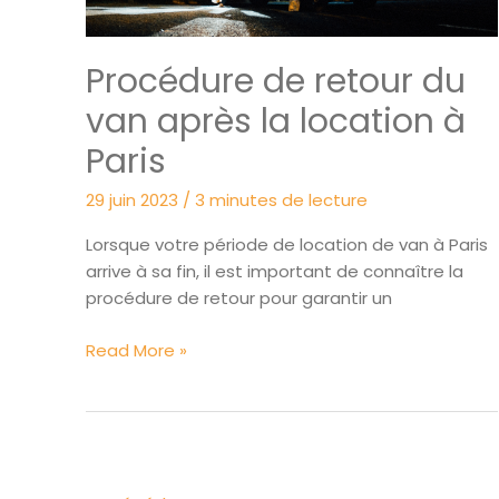
du
permis
Procédure de retour du
de
conduire
van après la location à
?
Paris
29 juin 2023
/
3 minutes de lecture
Lorsque votre période de location de van à Paris
arrive à sa fin, il est important de connaître la
procédure de retour pour garantir un
Procédure
Read More »
de
retour
du
van
après