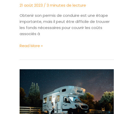
21 août 2023
/
3 minutes de lecture
Obtenir son permis de conduire est une étape
importante, mais il peut être difficile de trouver
les fonds nécessaires pour couvrir les coûts
associés à
Comment
Read More »
fonctionne
le
système
de
prélèvement
à
la
source
pour
le
financement