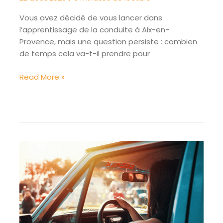
Vous avez décidé de vous lancer dans
l’apprentissage de la conduite à Aix-en-
Provence, mais une question persiste : combien
de temps cela va-t-il prendre pour
Quelle
Read More »
est
la
durée
approximative
de
la
formation
en
auto-
école
à
Aix-