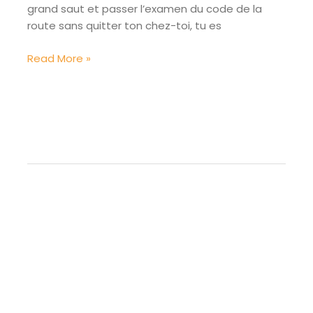
grand saut et passer l’examen du code de la
route sans quitter ton chez-toi, tu es
Comment
Read More »
fonctionne
le
processus
de
passage
du
code
avec
la
poste
?