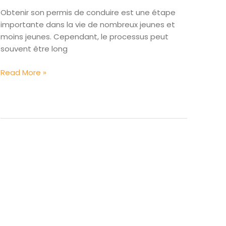
Obtenir son permis de conduire est une étape
importante dans la vie de nombreux jeunes et
moins jeunes. Cependant, le processus peut
souvent être long
Les
Read More »
avantages
du
permis
accéléré
par
rapport
à
la
formation
traditionnelle