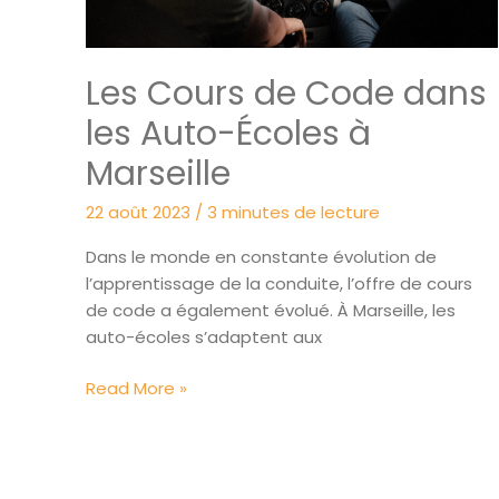
l’obtention
du
permis
Les Cours de Code dans
de
conduire
les Auto-Écoles à
Marseille
22 août 2023
/
3 minutes de lecture
Dans le monde en constante évolution de
l’apprentissage de la conduite, l’offre de cours
de code a également évolué. À Marseille, les
auto-écoles s’adaptent aux
Les
Read More »
Cours
de
Code
dans