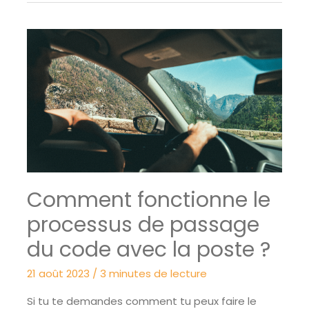
pour
passer
le
permis
de
conduire
dans
une
auto-
école
à
Cannes
Comment fonctionne le
processus de passage
du code avec la poste ?
21 août 2023
/
3 minutes de lecture
Si tu te demandes comment tu peux faire le