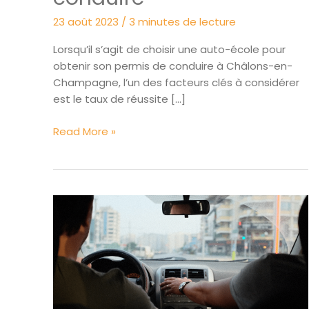
23 août 2023
/
3 minutes de lecture
Lorsqu’il s’agit de choisir une auto-école pour
obtenir son permis de conduire à Châlons-en-
Champagne, l’un des facteurs clés à considérer
est le taux de réussite […]
Taux
Read More »
de
réussite
des
auto-
écoles
à
Châlons-
en-
Champagne
pour