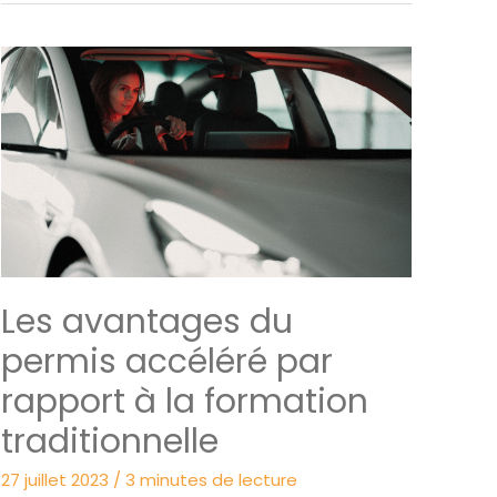
trouver
la
liste
des
centres
d’examen
pour
le
code
de
la
Les avantages du
route
dans
permis accéléré par
ma
rapport à la formation
région
?
traditionnelle
27 juillet 2023
/
3 minutes de lecture