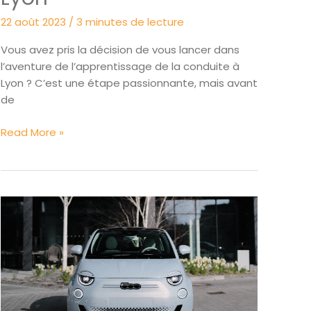
22 août 2023
/
3 minutes de lecture
Vous avez pris la décision de vous lancer dans
l’aventure de l’apprentissage de la conduite à
Lyon ? C’est une étape passionnante, mais avant
de
Les
Read More »
démarches
administratives
à
accomplir
pour
s’inscrire
dans
une
auto-
école