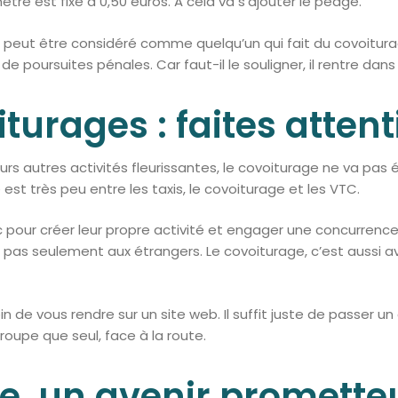
mètre est fixé à 0,50 euros. A cela va s’ajouter le péage.
 peut être considéré comme quelqu’un qui fait du covoiturag
 de poursuites pénales. Car faut-il le souligner, il rentre dans 
turages : faites attent
rs autres activités fleurissantes, le covoiturage ne va pas
 est très peu entre les taxis, le covoiturage et les VTC.
pour créer leur propre activité et engager une concurrence d
 pas seulement aux étrangers. Le covoiturage, c’est aussi ave
 de vous rendre sur un site web. Il suffit juste de passer un c
oupe que seul, face à la route.
e, un avenir promette