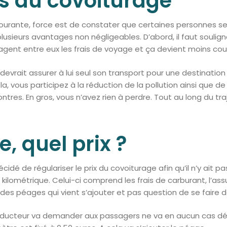
s du covoiturage
courante, force est de constater que certaines personnes se
lusieurs avantages non négligeables. D’abord, il faut soulign
agent entre eux les frais de voyage et ça devient moins cou
devrait assurer à lui seul son transport pour une destination 
, vous participez à la réduction de la pollution ainsi que de
ntres. En gros, vous n’avez rien à perdre. Tout au long du tr
, quel prix ?
écidé de régulariser le prix du covoiturage afin qu’il n’y ait p
 kilométrique. Celui-ci comprend les frais de carburant, l’as
rix des péages qui vient s’ajouter et pas question de se faire 
conducteur va demander aux passagers ne va en aucun cas dé