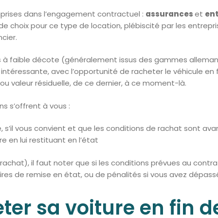
rises dans l’engagement contractuel :
assurances
et
en
 choix pour ce type de location, plébiscité par les entreprise
cier.
ules à faible décote (généralement issus des gammes allem
e intéressante, avec l’opportunité de racheter le véhicule en 
ou valeur résiduelle, de ce dernier, à ce moment-là.
ns s’offrent à vous :
, s’il vous convient et que les conditions de rachat sont a
e en lui restituant en l’état
chat), il faut noter que si les conditions prévues au contr
ires de remise en état, ou de pénalités si vous avez dépassé
ter sa voiture en fin d