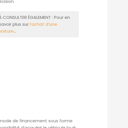
cision.
À CONSULTER ÉGALEMENT : Pour en
savoir plus sur
l’achat d’une
voiture
…
n mode de financement sous forme
sibilité d’acquérir le véhicule loué.