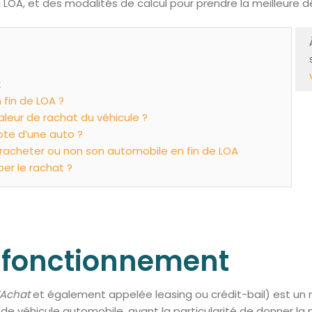
LOA, et des modalités de calcul pour prendre la meilleure dé
t
 fin de LOA ?
leur de rachat du véhicule ?
te d’une auto ?
ut racheter ou non son automobile en fin de LOA
per le rachat ?
n fonctionnement
’Achat
et également appelée leasing ou crédit-bail) est u
e véhicule automobile, ayant la particularité de donner la pos