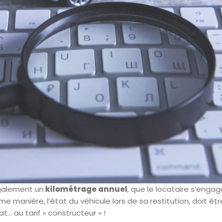
également un
kilométrage annuel
, que le locataire s’enga
e manière, l’état du véhicule lors de sa restitution, doit être
at… au tarif « constructeur » !