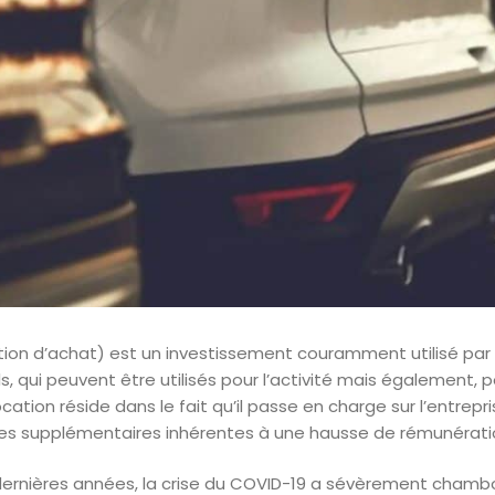
ion d’achat) est un investissement couramment utilisé par l
s, qui peuvent être utilisés pour l’activité mais également, 
location réside dans le fait qu’il passe en charge sur l’entr
ges supplémentaires inhérentes à une hausse de rémunérati
dernières années, la crise du COVID-19 a sévèrement chamb