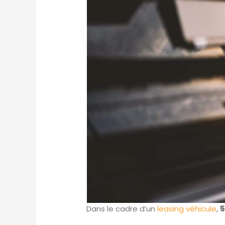
Dans le cadre d’un
leasing véhicule
,
5